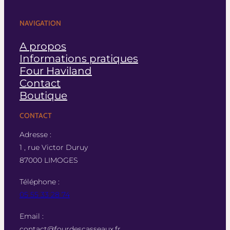
NAVIGATION
A propos
Informations pratiques
Four Haviland
Contact
Boutique
CONTACT
Adresse :
1 , rue Victor Duruy
87000 LIMOGES
Téléphone :
05 55 33 28 74
Email :
contact@fourdescasseaux.fr