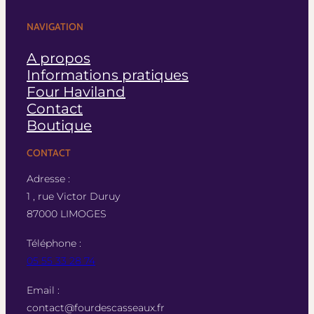
NAVIGATION
A propos
Informations pratiques
Four Haviland
Contact
Boutique
CONTACT
Adresse :
1 , rue Victor Duruy
87000 LIMOGES
Téléphone :
05 55 33 28 74
Email :
contact@fourdescasseaux.fr