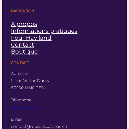
NAVIGATION
A propos
Informations pratiques
Four Haviland
Contact
Boutique
CONTACT
Adresse :
1 , rue Victor Duruy
87000 LIMOGES
Téléphone :
05 55 33 28 74
Email :
contact@fourdescasseaux.fr