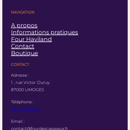
NAVIGATION
A propos
Informations pratiques
Four Haviland
Contact
Boutique
CONTACT
Adresse :
1 , rue Victor Duruy
87000 LIMOGES
Téléphone :
05 55 33 28 74
Email :
contact@fourdescasseaux.fr