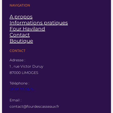
NAVIGATION
A propos
Informations pratiques
Four Haviland
Contact
Boutique
CONTACT
Adresse :
1 , rue Victor Duruy
87000 LIMOGES
Téléphone :
05 55 33 28 74
Email :
contact@fourdescasseaux.fr