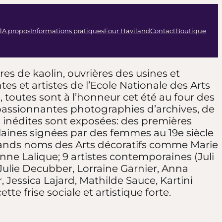
l
A propos
Informations pratiques
Four Haviland
Contact
Boutique
res de kaolin, ouvrières des usines et
es et artistes de l’Ecole Nationale des Arts
 toutes sont à l’honneur cet été au four des
passionnantes photographies d’archives, de
inédites sont exposées: des premières
laines signées par des femmes au 19e siècle
rands noms des Arts décoratifs comme Marie
e Lalique; 9 artistes contemporaines (Juli
 Julie Decubber, Lorraine Garnier, Anna
, Jessica Lajard, Mathilde Sauce, Kartini
e frise sociale et artistique forte.