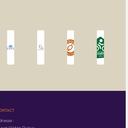
ONTACT
dresse :
 , rue Victor Duruy