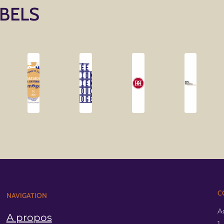
ABELS
C
NAVIGATION
A
A propos
1