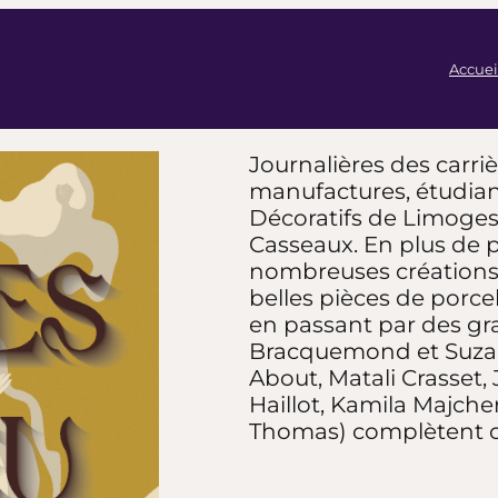
Accuei
Journalières des carriè
manufactures, étudiant
Décoratifs de Limoges,
Casseaux. En plus de 
nombreuses créations 
belles pièces de porce
en passant par des g
Bracquemond et Suzann
About, Matali Crasset,
Haillot, Kamila Majcher
Thomas) complètent cett