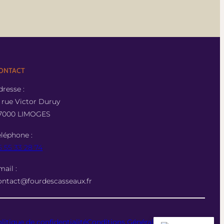
ONTACT
dresse :
 , rue Victor Duruy
7000 LIMOGES
éléphone :
5 55 33 28 74
mail :
ontact@fourdescasseaux.fr
litique de confidentialité
Conditions Générales d’Utilisation