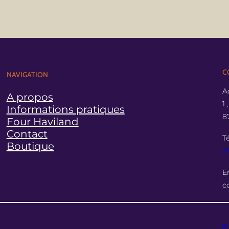
C
NAVIGATION
A
A propos
1
Informations pratiques
8
Four Haviland
Contact
T
Boutique
0
E
c
Po